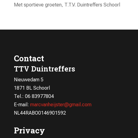
Met sportieve groeten, T.T.V. Duintreffers Schoorl
Contact
TTV Duintreffers
Nieuwedam 5
1871 BL Schoorl
Tel.: 06 83977804
E-mail:
marcvanheijster@gmail.com
NL44RABO0146901592
Privacy