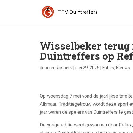
Wisselbeker terug 
Duintreffers op Re
door
rensjaspers
|
mei 29, 2026
|
Foto's
,
Nieuws
Op woensdag 7 mei vond de jaarlijkse tafelten
Alkmaar. Traditiegetrouw wordt deze sportie
jaar waren de spelers van Duintreffers te gas
De vorige editie werd gewonnen door Reflex, 
slaagde Duintreffers erin de beker weer mee