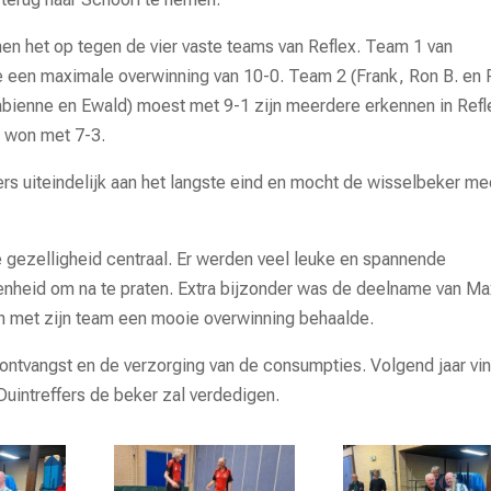
en het op tegen de vier vaste teams van Reflex. Team 1 van
de een maximale overwinning van 10-0. Team 2 (Frank, Ron B. en 
abienne en Ewald) moest met 9-1 zijn meerdere erkennen in Refl
 won met 7-3.
ers uiteindelijk aan het langste eind en mocht de wisselbeker m
e gezelligheid centraal. Er werden veel leuke en spannende
nheid om na te praten. Extra bijzonder was de deelname van Max
n met zijn team een mooie overwinning behaalde.
e ontvangst en de verzorging van de consumpties. Volgend jaar vi
Duintreffers de beker zal verdedigen.