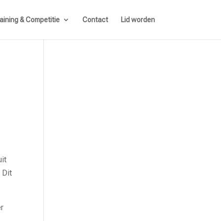
aining & Competitie
Contact
Lid worden
it
 Dit
er