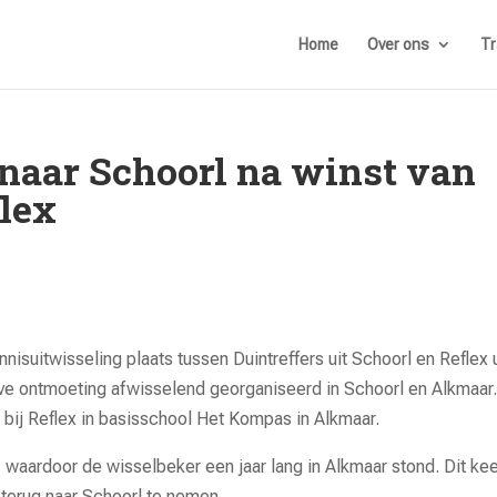
Home
Over ons
Tr
naar Schoorl na winst van
flex
nisuitwisseling plaats tussen Duintreffers uit Schoorl en Reflex u
ve ontmoeting afwisselend georganiseerd in Schoorl en Alkmaar.
t bij Reflex in basisschool Het Kompas in Alkmaar.
waardoor de wisselbeker een jaar lang in Alkmaar stond. Dit ke
 terug naar Schoorl te nemen.