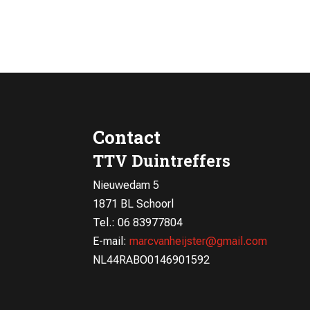
Contact
TTV Duintreffers
Nieuwedam 5
1871 BL Schoorl
Tel.: 06 83977804
E-mail:
marcvanheijster@gmail.com
NL44RABO0146901592